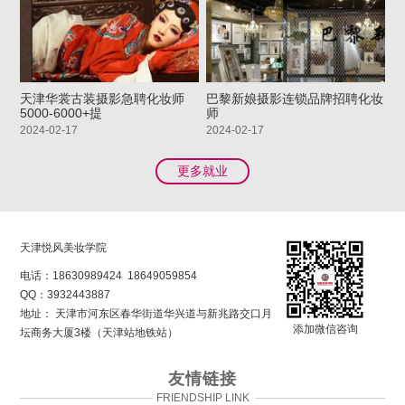
天津华裳古装摄影急聘化妆师
巴黎新娘摄影连锁品牌招聘化妆
5000-6000+提
师
2024-02-17
2024-02-17
更多就业
天津悦风美妆学院
电话：
18630989424
18649059854
QQ：
3932443887
地址： 天津市河东区春华街道华兴道与新兆路交口月
添加微信咨询
坛商务大厦3楼（天津站地铁站）
友情链接
FRIENDSHIP LINK